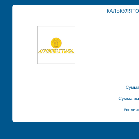
КАЛЬКУЛЯТО
Сумма 
Сумма вы
Увелич