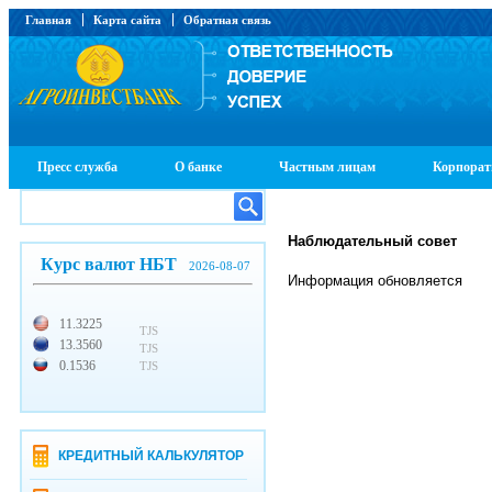
Главная
Карта сайта
Обратная связь
Пресс служба
О банке
Частным лицам
Корпорат
Наблюдательный совет
Курс валют НБТ
2026-08-07
Информация обновляется
11.3225
TJS
13.3560
TJS
0.1536
TJS
КРЕДИТНЫЙ КАЛЬКУЛЯТОР