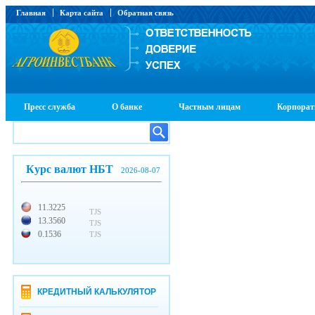
Главная
Карта сайта
Обратная связь
Пресс служба
О банке
Частным лицам
Корпорат
Курс валют НБТ
2026-08-07
11.3225
TJS
13.3560
TJS
0.1536
TJS
КРЕДИТНЫЙ КАЛЬКУЛЯТОР