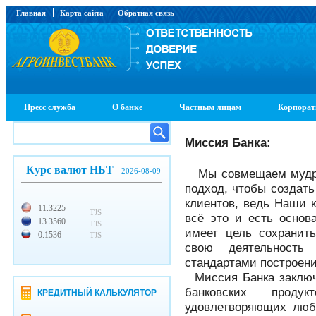
Главная
Карта сайта
Обратная связь
Пресс служба
О банке
Частным лицам
Корпорат
Миссия Банка:
Курс валют НБТ
2026-08-09
Мы совмещаем мудро
подход, чтобы создат
клиентов, ведь Наши к
11.3225
TJS
всё это и есть основ
13.3560
TJS
имеет цель сохранит
0.1536
TJS
свою деятельность
стандартами построени
Миссия Банка заключа
банковских проду
КРЕДИТНЫЙ КАЛЬКУЛЯТОР
удовлетворяющих люб