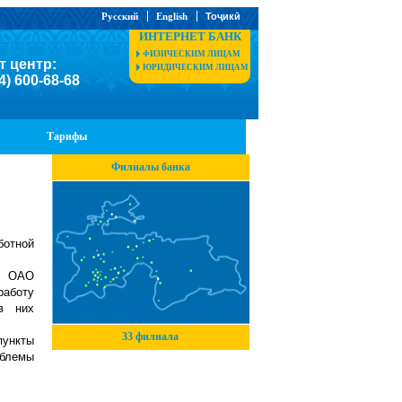
Русский
English
Тоҷикӣ
ИНТЕРНЕТ БАНК
ФИЗИЧЕСКИМ ЛИЦАМ
т центр:
ЮРИДИЧЕСКИМ ЛИЦАМ
4) 600-68-68
Тарифы
Филиалы банка
ботной
т ОАО
работу
в них
33 филиала
пункты
облемы