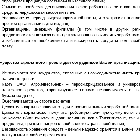
Упрощается процедура составления кассового плана;
Снимается проблема депонирования невостребованных остатков де
средств, нарушающая кассовый план;
Увеличивается период выдачи заработной платы, что устраняет внепл
простои организации в дни выдачи;
Организациям, имеющим филиалы (в том числе в других регио
предоставляется возможность централизованно начислять заработную
и избавляться от необходимости инкассировать средства под зара
плату.
мущества зарплатного проекта для сотрудников Вашей организации
Исключаются все неудобства, связанные с необходимостью иметь пр
наличные деньги;
Карты ОАО «Агроинвестбанк» – персонифицированное и универс
платежное средство, гарантирующее полную независимость от н
бумажных денег;
Обеспечивается быстрота расчетов;
Держатель карты не зависит от дня и времени выдачи заработной плат
Держатель карты может получить требуемую наличную сумму денег в
банкомате и/или пунктах выдачи наличных
, как в Таджикистане, так и
пределами, причем в национальной валюте страны пребывания;
Безопасность хранения средств - деньги надежно хранятся в Банке, я
доступными в любое время суток.