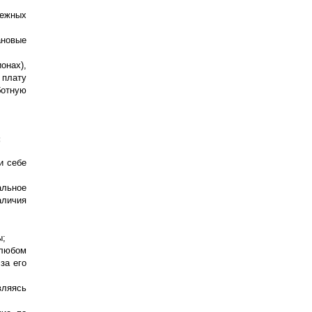
нежных
ановые
нах),
 плату
ботную
:
и себе
альное
аличия
ы;
 любом
 за его
вляясь