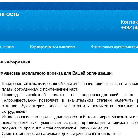
Контак
+992 (4
м лицам
Корпоративным клиентам
Финансовым организациям
я информация
мущества зарплатного проекта для Вашей организации:
Внедрение автоматизированной системы начисления и выплаты зара
платы сотрудникам с применением карт;
Перевод заработной платы на корреспондентский сче
«Агроинвестбанк» позволяет в значительной степени облегчить 
отделов бухгалтерии, кассы и сократить количество занятых 
сотрудников;
Использование карт при выдаче заработной платы через
банкоматы
и 
выдачи наличных, уменьшает затраты организации и снимает пр
получения, хранения и транспортировки наличных денег;
Снимаются пиковые нагрузки в дни выдачи заработной платы;