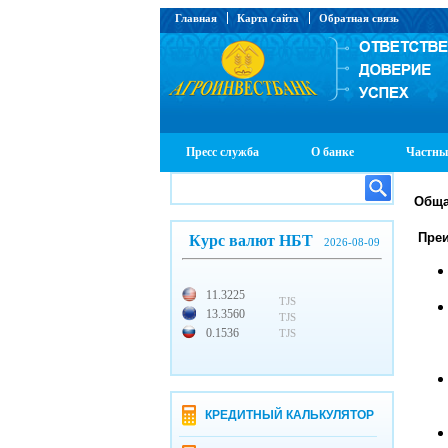
Главная
Карта сайта
Обратная связь
Пресс служба
О банке
Частны
Обща
Преи
Курс валют НБТ
2026-08-09
11.3225
TJS
13.3560
TJS
0.1536
TJS
КРЕДИТНЫЙ КАЛЬКУЛЯТОР