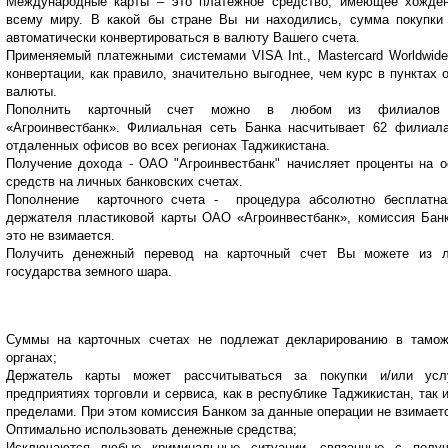
Международные карты – это платежное средство, имеющее хожде
всему миру. В какой бы стране Вы ни находились, сумма покупки
автоматически конвертироваться в валюту Вашего счета.
Применяемый платежными системами VISA Int., Mastercard Worldwide
конвертации, как правило, значительно выгоднее, чем курс в пунктах 
валюты.
Пополнить карточный счет можно в любом из
филиало
«Агроинвестбанк»
. Филиальная сеть Банка насчитывает 62 филиал
отдаленных офисов во всех регионах Таджикистана.
Получение дохода - ОАО "Агроинвестбанк" начисляет проценты на о
средств на личных банковских счетах.
Пополнение карточного счета - процедура абсолютно бесплатн
держателя пластиковой карты ОАО «Агроинвестбанк», комиссия Бан
это не взимается.
Получить денежный перевод на карточный счет Вы можете из л
государства земного шара.
Суммы на карточных счетах не подлежат декларированию в тамо
органах;
Держатель карты может рассчитываться за покупки и/или усл
предприятиях торговли и сервиса
, как в республике Таджикистан, так и
пределами. При этом комиссия Банком за данные операции не взимает
Оптимально использовать денежные средства;
Исключаются любые криминальные ситуации, связанные с получ