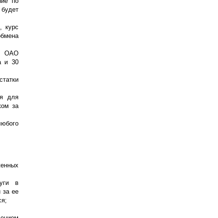
ние по
 будет
, курс
обмена
в ОАО
а и 30
статки
ая для
ком за
юбого
женных
уги в
 за ее
ся;
ением