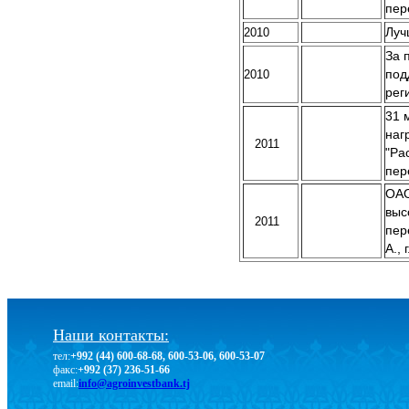
пер
2010
Луч
За 
2010
под
рег
31 
наг
2011
"Ра
пер
ОАО
выс
2011
пер
A., 
Наши контакты:
тел:
+992 (44) 600-68-68, 600-53-06, 600-53-07
факс:
+992 (37) 236-51-66
email:
info@agroinvestbank.tj