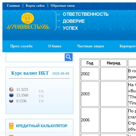
Главная
Карта сайта
Обратная связь
Пресс служба
О банке
Частным лицам
Корпорат
Год
Наград
В г
Курс валют НБТ
2026-08-08
2002
при
На 
11.3225
«Bu
TJS
2003
13.3560
TJS
"Th
0.1536
TJS
"Пл
По 
ста
2006
Стр
КРЕДИТНЫЙ КАЛЬКУЛЯТОР
объ