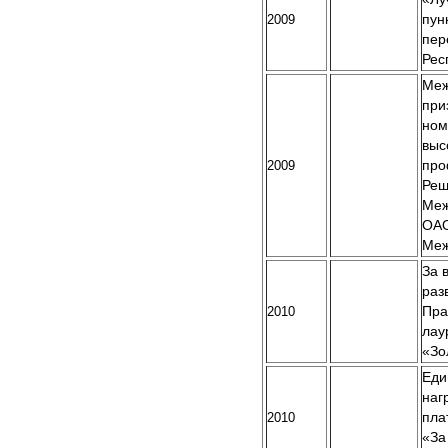
2009
пун
пер
Рес
Меж
при
ном
выс
2009
про
Реш
Меж
ОАО
Меж
За 
раз
2010
Пра
лау
«Зо
Еди
наг
2010
пла
«За