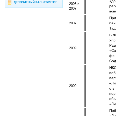
Удо
ДЕПОЗИТНЫЙ КАЛЬКУЛЯТОР
2006 и
рег
2007
вов
При
2007
бан
Тад
В Л
Упр
Раз
2009
«Са
фин
Сод
НКО
поб
пар
«Ли
2009
о в
пер
обс
«Ли
Поб
«Лу