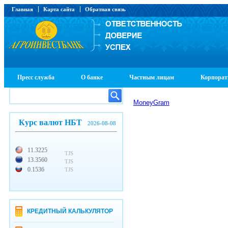
Главная
Карта сайта
Обратная связь
Пресс служба
О банке
Частным лицам
Корпорат
MoneyGram
Курс валют НБТ
2026-08-08
11.3225
TJS
13.3560
TJS
0.1536
TJS
КРЕДИТНЫЙ КАЛЬКУЛЯТОР