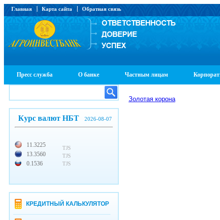
Главная
Карта сайта
Обратная связь
Пресс служба
О банке
Частным лицам
Корпорат
Золотая корона
Курс валют НБТ
2026-08-07
11.3225
TJS
13.3560
TJS
0.1536
TJS
КРЕДИТНЫЙ КАЛЬКУЛЯТОР