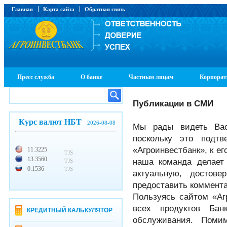
Главная
Карта сайта
Обратная связь
Пресс служба
О банке
Частным лицам
Корпорат
Публикации в СМИ
Курс валют НБТ
2026-08-08
Мы рады видеть Вас
поскольку это подт
«Агроинвестбанк», к е
11.3225
TJS
13.3560
наша команда делает
TJS
0.1536
TJS
актуальную, достов
предоставить коммента
Пользуясь сайтом «Аг
всех продуктов Ба
КРЕДИТНЫЙ КАЛЬКУЛЯТОР
обслуживания. Поми