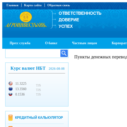
Главная
Карта сайта
Обратная связь
Пресс служба
О банке
Частным лицам
Корпорат
Пункты денежных перево
Курс валют НБТ
2026-08-08
11.3225
TJS
13.3560
TJS
0.1536
TJS
КРЕДИТНЫЙ КАЛЬКУЛЯТОР