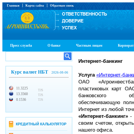
Главная
Карта сайта
Обратная связь
Пресс служба
О банке
Частным лицам
Корпорат
Интернет-банкинг
Курс валют НБТ
2026-08-06
Услуга
«Интернет-банк
ОАО «Агроинвестб
пластиковых карт ОАО
11.3225
TJS
13.3560
банковского обс
TJS
0.1536
TJS
обеспечивающую полн
Интернет из любой точ
«Интернет-банкинг»
- 
своим счетом, открыт
КРЕДИТНЫЙ КАЛЬКУЛЯТОР
нашего офиса.