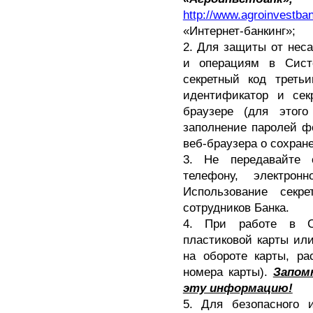
http://www.agroinvestban
«Интернет-банкинг»;
2. Для защиты от нес
и операциям в Сист
секретный код треть
идентификатор и сек
браузере (для этого
заполнение паролей фо
веб-браузера о сохран
3. Не передавайте 
телефону, электро
Использование секр
сотрудников Банка.
4. При работе в С
пластиковой карты ил
на обороте карты, ра
номера карты).
Запом
эту информацию!
5. Для безопасного и