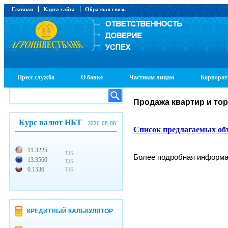
Главная
Карта сайта
Обратная связь
Пресс служба
О банке
Частным лицам
Корпорат
Продажа квартир и то
Курс валют НБТ
2026-08-08
Список предлагаемых об
11.3225
TJS
Более подробная информаци
13.3560
TJS
0.1536
TJS
КРЕДИТНЫЙ КАЛЬКУЛЯТОР