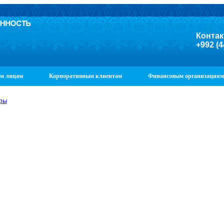
Контак
+992 (4
м лицам
Корпоративным клиентам
Финансовым организациям
фы