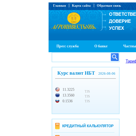
Главная
Карта сайта
Обратная связь
Пресс служба
О банке
Частны
Тари
Курс валют НБТ
2026-08-06
11.3225
TJS
13.3560
TJS
0.1536
TJS
КРЕДИТНЫЙ КАЛЬКУЛЯТОР