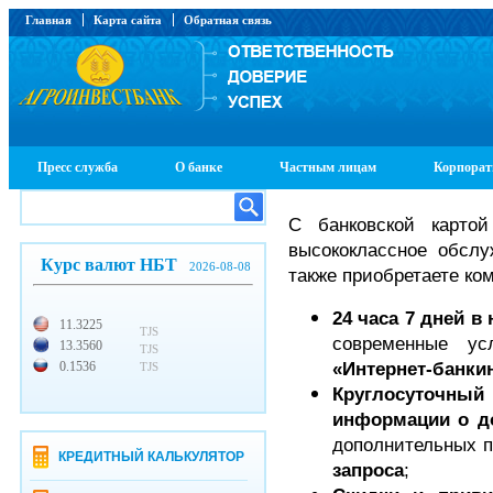
Главная
Карта сайта
Обратная связь
Пресс служба
О банке
Частным лицам
Корпорат
С банковской карто
высококлассное обслу
Курс валют НБТ
2026-08-08
также приобретаете ко
24 часа 7 дней в
11.3225
TJS
современные ус
13.3560
TJS
«Интернет-банки
0.1536
TJS
Круглосуточны
информации о до
дополнительных 
КРЕДИТНЫЙ КАЛЬКУЛЯТОР
запроса
;