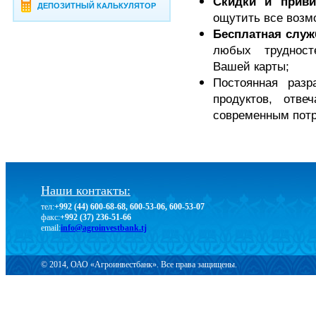
Скидки и приви
ДЕПОЗИТНЫЙ КАЛЬКУЛЯТОР
ощутить все возм
Бесплатная служ
любых трудност
Вашей карты;
Постоянная раз
продуктов, отв
современным потр
Наши контакты:
тел:
+992 (44) 600-68-68, 600-53-06, 600-53-07
факс:
+992 (37) 236-51-66
email:
info@agroinvestbank.tj
© 2014, ОАО «Агроинвестбанк». Все права защищены.