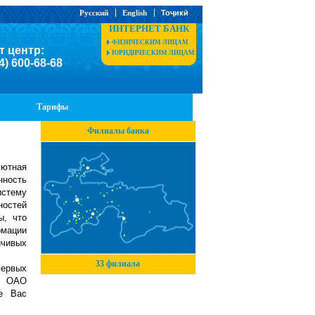
Русский
English
Тоҷикӣ
ИНТЕРНЕТ БАНК
ФИЗИЧЕСКИМ ЛИЦАМ
т центр:
ЮРИДИЧЕСКИМ ЛИЦАМ
4) 600-68-68
Тарифы
Филиалы банка
ютная
нность
истему
ностей
ы, что
рмации
йчивых
33 филиала
первых
х ОАО
е Вас