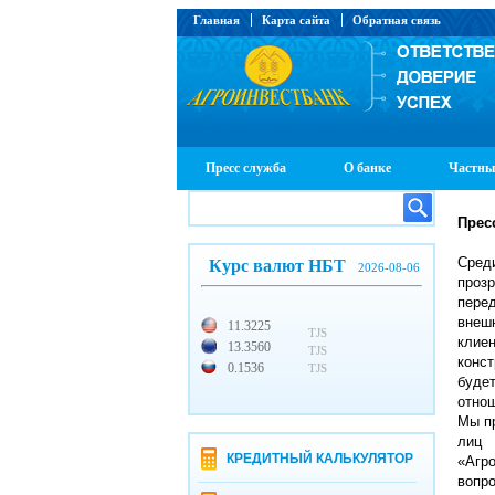
Главная
Карта сайта
Обратная связь
Пресс служба
О банке
Частны
Прес
Сред
Курс валют НБТ
2026-08-06
проз
пере
внеш
11.3225
TJS
клие
13.3560
TJS
конс
0.1536
TJS
буде
отно
Мы п
лиц 
КРЕДИТНЫЙ КАЛЬКУЛЯТОР
«Агр
вопр