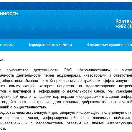
Контак
+992 (4
м лицам
Корпоративным клиентам
Финансовым организациям
са
и приоритетов деятельности ОАО «Агроинвестбанк» - абсол
рачность деятельности перед акционерами, инвесторами и ответстве
д обществом. Именно по этой причине мы выстраиваем эффективную с
них коммуникаций, которая нацелена на удовлетворение потреб
нтов и партнеров в информации о деятельности банка. Мы убежден
труктивный диалог с нашими партнерами и средствами массовой инфо
т содействовать построению долгосрочных, доброжелательных и усто
шений с общественностью.
редоставляем актуальную и достоверную информацию, полученную от 
и экспертов Банка, информируем обо всех значимых события
оинвестбанк» и с удовольствием ответим на любые интересующи
осы.