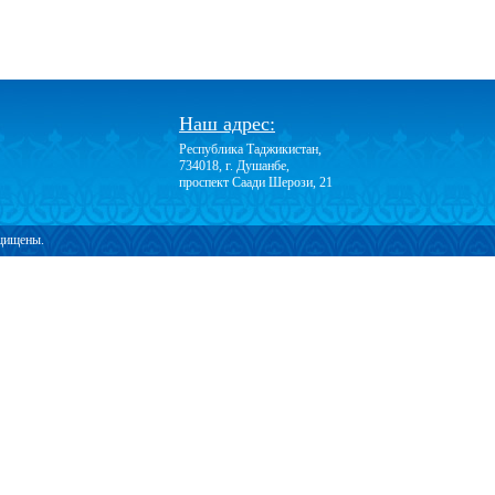
Наш адрес:
Республика Таджикистан,
734018, г. Душанбе,
проспект Саади Шерози, 21
ащищены.