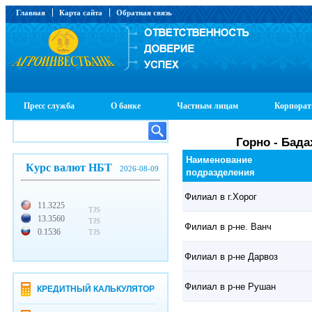
Главная
Карта сайта
Обратная связь
Пресс служба
О банке
Частным лицам
Корпорат
Горно - Бад
Наименование
Курс валют НБТ
2026-08-09
подразделения
Филиал в г.Хорог
11.3225
TJS
13.3560
TJS
Филиал в р-не. Ванч
0.1536
TJS
Филиал в р-не Дарвоз
Филиал в р-не Рушан
КРЕДИТНЫЙ КАЛЬКУЛЯТОР