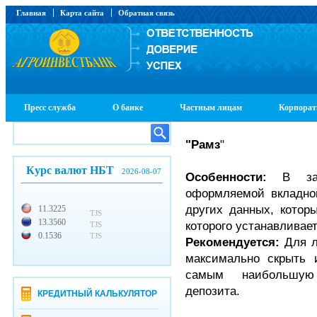
Главная
Карта сайта
Обратная связь
Пресс служба
О банке
Частным лицам
Корпорат
"Рамз
"
Курс валют НБТ
2026-08-07
Особенности:
В закл
оформляемой вкладно
других данных, котор
11.3225
TJS
13.3560
которого устанавливае
TJS
0.1536
TJS
Рекомендуется:
Для л
максимально скрыть
самым наибольшую 
депозита.
КРЕДИТНЫЙ КАЛЬКУЛЯТОР