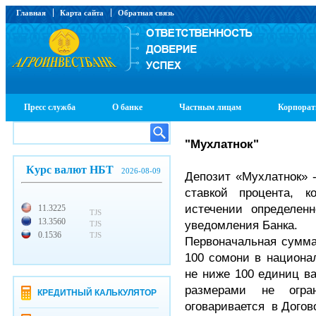
Главная
Карта сайта
Обратная связь
Пресс служба
О банке
Частным лицам
Корпорат
"
Мухлатнок"
Курс валют НБТ
2026-08-09
Депозит «Мухлатнок» 
ставкой процента, 
истечении определенн
11.3225
TJS
13.3560
уведомления Банка.
TJS
0.1536
TJS
Первоначальная сумма
100 сомони в национа
не ниже 100 единиц в
размерами не огран
КРЕДИТНЫЙ КАЛЬКУЛЯТОР
оговаривается в Догов