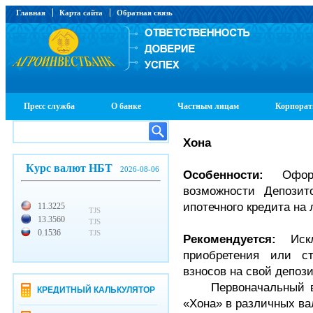
Главная
Карта сайта
Обратная связь
Пресс служба
О банке
Частным лицам
Корпорат
Хона
Курс валют НБТ
2026-08-06
Особенности:
Офор
возможности Депозит
ипотечного кредита на
11.3225
TJS
13.3560
TJS
0.1536
TJS
Рекомендуется:
Ис
приобретения или с
взносов на свой депози
Первоначальный вз
КРЕДИТНЫЙ КАЛЬКУЛЯТОР
«Хона» в различных ва