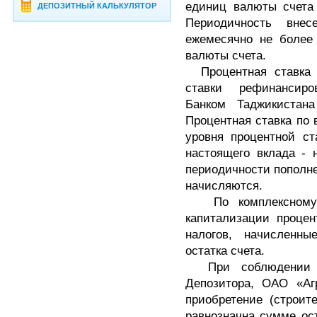
единиц валюты счета 
ДЕПОЗИТНЫЙ КАЛЬКУЛЯТОР
Периодичность внес
ежемесячно не более
валюты счета.
Процентная ставка
ставки рефинансиро
Банком Таджикиста
Процентная ставка по 
уровня процентной ст
настоящего вклада - 
периодичности пополне
начисляются.
По комплексном
капитализации процен
налогов, начисленн
остатка счета.
При соблюдении
Депозитора, ОАО «Агр
приобретение (строит
равнозначна сумме ост