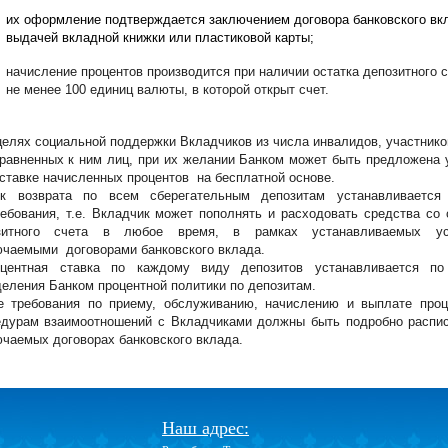
их оформление подтверждается заключением договора банковского вк
выдачей вкладной книжки или пластиковой карты;
начисление процентов производится при наличии остатка депозитного 
не менее 100 единиц валюты, в которой открыт счет.
лях социальной поддержки Вкладчиков из числа инвалидов, участник
равненных к ним лиц, при их желании Банком может быть предложена 
ставке начисленных процентов на бесплатной основе.
 возврата по всем сберегательным депозитам устанавливается
ебования, т.е. Вкладчик может пополнять и расходовать средства со 
зитного счета в любое время, в рамках устанавливаемых ус
ючаемыми договорами банковского вклада.
ентная ставка по каждому виду депозитов устанавливается по
еления Банком процентной политики по депозитам.
требования по приему, обслуживанию, начислению и выплате проц
едурам взаимоотношений с Вкладчиками должны быть подробно распи
чаемых договорах банковского вклада.
Наш адрес: