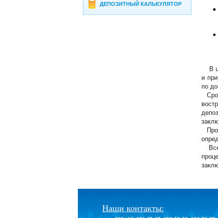
ДЕПОЗИТНЫЙ КАЛЬКУЛЯТОР
В це
и при
по до
Срок
востр
депо
закл
Проц
опред
Все 
проц
заклю
Наши контакты: