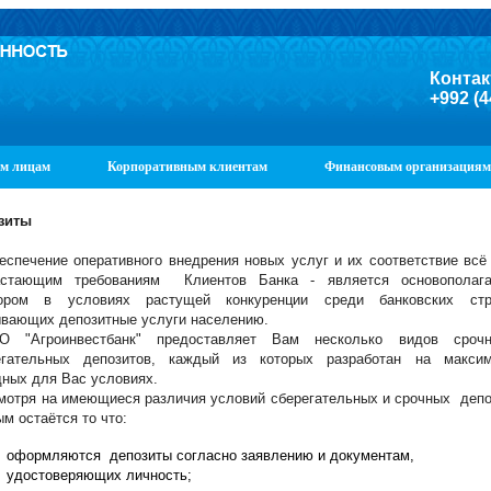
Контак
+992 (4
м лицам
Корпоративным клиентам
Финансовым организациям
зиты
печение оперативного внедрения новых услуг и их соответствие всё
астающим требованиям Клиентов Банка - является основополаг
ором в условиях растущей конкуренции среди банковских стру
ывающих депозитные услуги населению.
"Агроинвестбанк" предоставляет Вам несколько видов сроч
егательных депозитов, каждый из которых разработан на макси
дных для Вас условиях.
отря на имеющиеся различия условий сберегательных и срочных депо
м остаётся то что:
оформляются депозиты согласно заявлению и документам,
удостоверяющих личность;