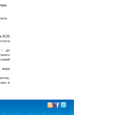
лада,
счета
ов ВОВ
услуга
 – до
своего
ловий
 мере
ентов,
саны в