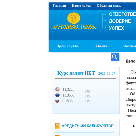
Главная
Карта сайта
Обратная связь
Пресс служба
О банке
Частны
Депо
Обес
Курс валют НБТ
2026-08-07
возр
факт
оказ
11.3225
TJS
ОАО 
13.3560
TJS
сбер
0.1536
TJS
выго
Несм
едины
КРЕДИТНЫЙ КАЛЬКУЛЯТОР