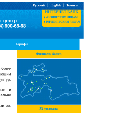
Русский
English
Тоҷикӣ
ИНТЕРНЕТ БАНК
ФИЗИЧЕСКИМ ЛИЦАМ
т центр:
ЮРИДИЧЕСКИМ ЛИЦАМ
4) 600-68-68
Тарифы
Филиалы банка
 более
ающим
ктур,
ных и
мально
зитов,
33 филиала