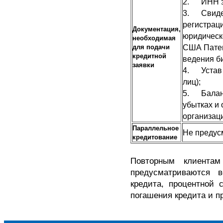
2. ИНН з
3. Свидет
регистрац
Документация,
юридическо
необходимая
США Патен
для подачи
кредитной
ведения би
заявки
4. Устав 
лиц);
5. Баланс
убытках и
организаци
Параллельное
Не предус
кредитование
Повторным клиентам
предусматриваются 
кредита, процентной 
погашения кредита и п