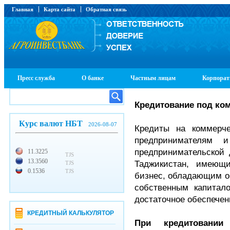
Главная
Карта сайта
Обратная связь
Пресс служба
О банке
Частным лицам
Корпорат
Кредитование под ко
Курс валют НБТ
2026-08-07
Кредиты на коммерч
предпринимателям 
предпринимательской 
11.3225
TJS
13.3560
Таджикистан, имеющ
TJS
0.1536
TJS
бизнес, обладающим о
собственным капитал
достаточное обеспечени
КРЕДИТНЫЙ КАЛЬКУЛЯТОР
При кредитовании