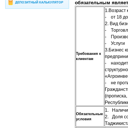
обязательным являет
ДЕПОЗИТНЫЙ КАЛЬКУЛЯТОР
1.Возраст
- от 18 д
2. Вид биз
- Торгов
- Произв
- Услуги
3.Бизнес 
Требования к
предприни
клиентам
- находит
структурн
«Агроинве
- не прот
Гражданст
(прописка,
Республик
1. Наличи
Обязательные
2. Доля с
условия
Таджикист