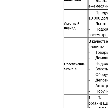
- квартал
ежемесяч
- Предусм
10 000 до
- Льготны
Льготный
период
- Подробн
рассмотре
В качестве
принять:
- Товары
- Домашн
- Недвиж
Обеспечение
кредита
- Золоты
- Оборуд
- Депози
- Автотра
- Поручи
1. Паспор
организац