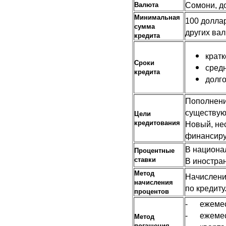
Сомони, д
Валюта
Минимальная
100 долла
сумма
других ва
кредита
кратк
Сроки
средн
кредита
долго
Пополнени
существую
Цели
кредитования
Новый, не
финансиру
В национа
Процентные
ставки
В иностра
Метод
Начислени
начисления
по кредиту
процентов
- ежемеся
- ежемес
Метод
погашения