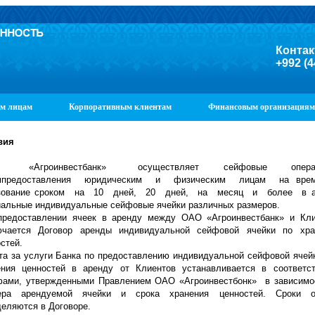
Контак
+992 (4
м лицам
Корпоративным клиентам
Финансовым организациям
вия
 «Агроинвестбанк» осуществляет сейфовые опер
мпредоставления юридическим и физическим лицам на врем
зование сроком на 10 дней, 20 дней, на месяц и более в а
иальные индивидуальные сейфовые ячейки различных размеров.
предоставлении ячеек в аренду между ОАО «Агроинвестбанк» и Кл
ючается Договор аренды индивидуальной сейфовой ячейки по хр
стей.
та за услуги Банка по предоставлению индивидуальной сейфовой ячей
ения ценностей в аренду от Клиентов устанавливается в соответс
фами, утвержденными Правлением ОАО «Агроинвестбонк» в зависимо
ера арендуемой ячейки и срока хранения ценностей. Сроки о
еляются в Договоре.