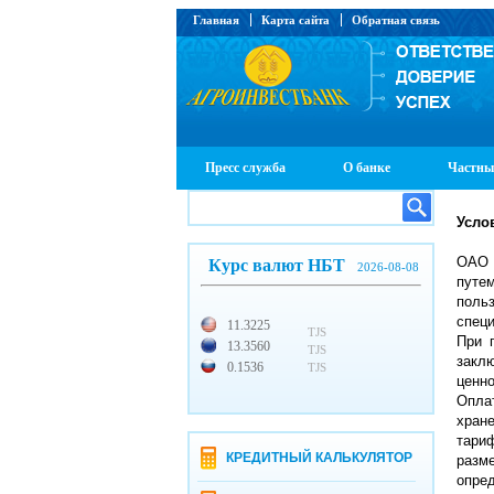
Главная
Карта сайта
Обратная связь
Пресс служба
О банке
Частны
Усло
ОАО
Курс валют НБТ
2026-08-08
путе
поль
спец
11.3225
TJS
При 
13.3560
TJS
закл
0.1536
TJS
ценно
Опла
хран
тари
КРЕДИТНЫЙ КАЛЬКУЛЯТОР
разм
опред