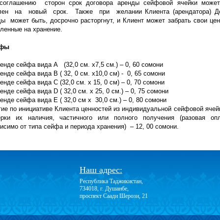
оглашению сторон срок договора аренды сейфовой ячейки может
лен на новый срок. Также при желании Клиента (арендатора) Д
ы может быть, досрочно расторгнут, и Клиент может забрать свои цен
ленные на хранение.
ифы
енде сейфа вида А (32,0 см. х7,5 см.) – 0, 60 сомони
енде сейфа вида В ( 32, 0 см. х10,0 см) - 0, 65 сомони
енде сейфа вида С (32,0 см. х 15, 0 см) – 0, 70 сомони
енде сейфа вида D ( 32,0 см. х 25, 0 см.) – 0, 75 сомони
енде сейфа вида E ( 32,0 см х 30,0 см.) – 0, 80 сомони
ие по инициативе Клиента ценностей из индивидуальной сейфовой ячей
ерки их наличия, частичного или полного получения (разовая оп
исимо от типа сейфа и периода хранения) – 12, 00 сомони.
Наш адрес:
Республика Таджикистан,
734018, г. Душанбе,
проспект Саади Шерози, 21