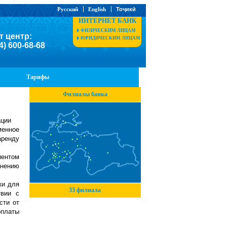
Русский
English
Тоҷикӣ
ИНТЕРНЕТ БАНК
ФИЗИЧЕСКИМ ЛИЦАМ
т центр:
ЮРИДИЧЕСКИМ ЛИЦАМ
4) 600-68-68
Тарифы
Филиалы банка
ации
енное
ренду
иентом
анению
ки для
33 филиала
твии с
сти от
платы