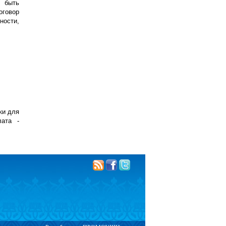
 быть
оговор
ности,
ки для
лата -