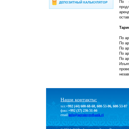
По с
ДЕПОЗИТНЫЙ КАЛЬКУЛЯТОР
прод
аренд
остав
Тар
По ар
По ар
По ар
По ар
По ар
Изъят
пров
незав
Наши контакты:
тел:
+992 (44) 600-68-68, 600-53-06, 600-53-07
факс:
+992 (37) 236-51-66
email:
info@agroinvestbank.tj