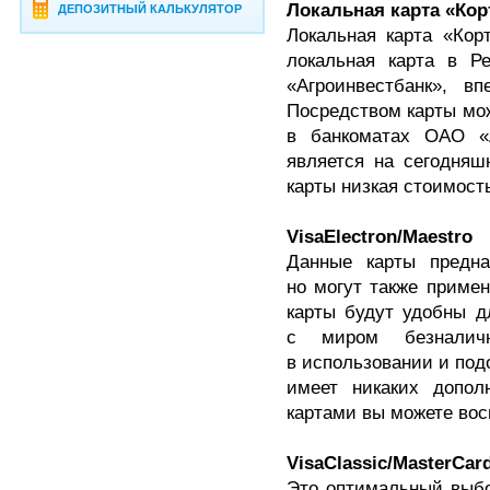
Локальная карта «Кор
ДЕПОЗИТНЫЙ КАЛЬКУЛЯТОР
Локальная карта «Кор
локальная карта в Р
«Агроинвестбанк», в
Посредством карты мож
в банкоматах ОАО «А
является на сегодняш
карты низкая стоимость
Visa
Electron
/
Maestro
Данные карты предна
но могут также примен
карты будут удобны дл
с миром безналич
в использовании и под
имеет никаких допол
картами вы можете вос
Visa
Classic
/
MasterCar
Это оптимальный выбо