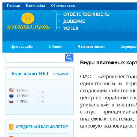
Главная
Карта сайта
Обратная связь
Пресс служба
О банке
Частным лицам
Корпорат
Виды платежных кар
Курс валют НБТ
2026-08-07
ОАО «Агроинвестба
единственным и перв
создавшим собственны
11.3225
TJS
13.3560
центр по обработке оп
TJS
0.1536
TJS
уникальный в масштаб
статус принципиал
платежных системах,
широкую
разновидность
КРЕДИТНЫЙ КАЛЬКУЛЯТОР