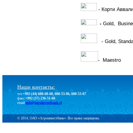
- Корти Аввал
-
Gold, Busines
- Gold, Standa
- Maestro
Наши контакты:
тел:
+992 (44) 600-68-68, 600-53-06, 600-53-07
факс:
+992 (37) 236-51-66
email:
info@agroinvestbank.tj
© 2014, ОАО «Агроинвестбанк». Все права защищены.