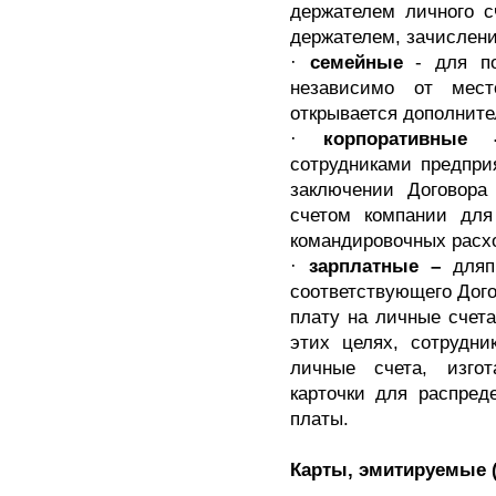
держателем личного с
держателем, зачисление
·
семейные
- для по
независимо от мест
открывается дополнител
·
корпоративные 
сотрудниками предпри
заключении Договора
счетом компании для
командировочных расхо
·
зарплатные –
дляп
соответствующего Дого
плату на личные счета
этих целях, сотрудни
личные счета, изго
карточки для распред
платы.
Карты, эмитируемые 