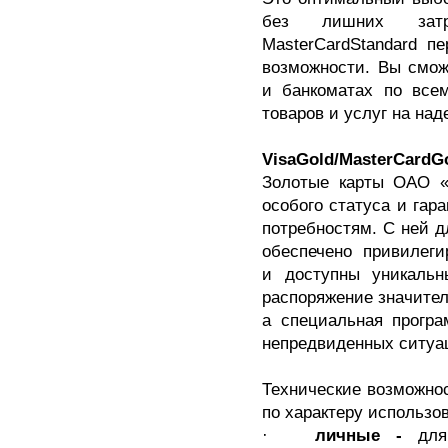
без лишних затр
MasterCardStandard п
возможности. Вы смож
и банкоматах по всем
товаров и услуг на над
Visa
Gold
/
MasterCard
G
Золотые карты ОАО «
особого статуса и гар
потребностям. С ней д
обеспечено привилег
и доступны уникаль
распоряжение значител
а специальная програ
непредвиденных ситуа
Технические возможнос
по характеру использо
·
личные -
для 