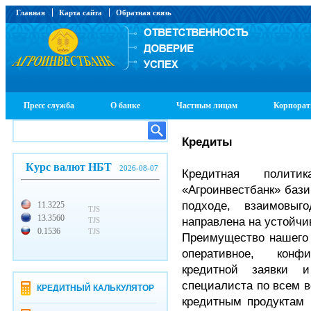
Главная
Карта сайта
Обратная связь
Пресс служба
О банке
Частным лицам
Корпорат
Кредиты
Курс валют НБТ
2026-08-07
Кредитная полити
«Агроинвестбанк» бази
подходе, взаимовыг
11.3225
TJS
13.3560
направлена на устойчи
TJS
0.1536
TJS
Преимущество нашего 
оперативное, конф
кредитной заявки 
специалиста по всем 
КРЕДИТНЫЙ КАЛЬКУЛЯТОР
кредитным продуктам