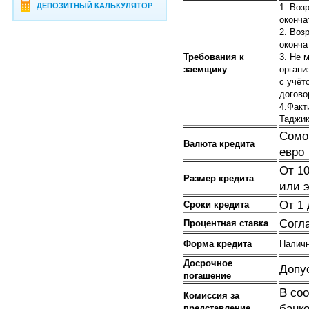
ДЕПОЗИТНЫЙ КАЛЬКУЛЯТОР
1. Воз
оконча
2. Воз
оконча
Требования к
3. Не 
заемщику
органи
с учёт
догово
4.Факт
Таджик
Сомо
Валюта кредита
евро
От 1
Размер кредита
или 
От 1 
Сроки кредита
Согл
Процентная ставка
Форма кредита
Наличн
Досрочное
Допу
погашение
В со
Комиссия за
банк
представление