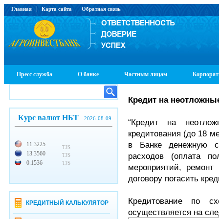
Главная
Карта сайта
Обратная связь
Пресс служба
О банке
Частным лицам
Корпорат
Кредит на неотложны
Курс валют НБТ
2026-08-09
“Кредит на неотлож
кредитования (до 18 м
в Банке денежную с
11.3225
TJS
13.3560
расходов (оплата по
TJS
0.1536
TJS
мероприятий, ремонт 
договору погасить кре
Кредитование по с
КРЕДИТНЫЙ КАЛЬКУЛЯТОР
осуществляется на сл