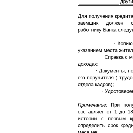
друг
Для получения кредита
заемщик должен об
работнику Банка след
· Копию паспорта
указанием места жител
· Справка с места 
доходах;
· Документы, подтв
его поручителя ( трудо
отдела кадров);
· Удостоверение о
Примечание:
При пол
составляет от 1 до 1
истории с первым кр
определить срок кред
месяцев.