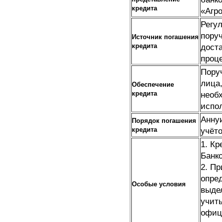
кредита
«Агр
Регу
пору
Источник погашения
кредита
доста
проце
Пору
лица,
Обеспечение
кредита
необ
испо
Анну
Порядок погашения
кредита
учёт
1. К
Банк
2. П
опре
Особые условия
выде
учит
офиц