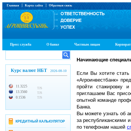
Главная
Карта сайта
Обратная связь
Пресс служба
О банке
Частным лицам
Корпорат
Начинающие специал
Курс валют НБТ
2026-08-10
Если Вы хотите стать
«Агроинвестбанк» пре
пройти стажировку 
11.3225
TJS
13.3560
приглашаем Вас присо
TJS
0.1536
TJS
опытной команде проф
Банка.
Вы можете узнать об а
за республиканскими 
КРЕДИТНЫЙ КАЛЬКУЛЯТОР
по телефонам нашей
с