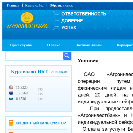
Главная
Карта сайта
Обратная связь
Пресс служба
О банке
Частным лицам
Корпорат
Условия
Курс валют НБТ
2026-08-08
ОАО «Агроинвест
операции путем 
физическим лицам на
11.3225
TJS
13.3560
дней, 20 дней, на 
TJS
0.1536
TJS
индивидуальные сейф
При предоставле
«Агроинвестбанк» и 
индивидуальной сейфо
КРЕДИТНЫЙ КАЛЬКУЛЯТОР
Оплата за услуги Ба