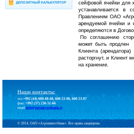
сейфовой ячейки для х
ДЕПОЗИТНЫЙ КАЛЬКУЛЯТОР
устанавливается в с
Правлением ОАО «Агро
арендуемой ячейки и 
определяются в Догов
По соглашению сторон
может быть продлен
Клиента (арендатора)
расторгнут, и Клиент 
на хранение.
Наши контакты:
тел:
+992 (44) 600-68-68, 600-53-06, 600-53-07
факс:
+992 (37) 236-51-66
email:
info@agroinvestbank.tj
© 2014, ОАО «Агроинвестбанк». Все права защищены.