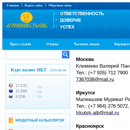
Главная
Карта сайта
Обратная связь
Пресс служба
О банке
Частным лицам
Корпорат
Москва
Клименко Валерий Пан
Курс валют НБТ
2026-08-08
Тел.: (+7 926) 712 7900
7367038@mail.ru
11.3225
TJS
13.3560
Иркутск
TJS
0.1536
TJS
Маликшоев Муриват Р
Тел.: (+7 964) 276 5072
Irkutsk-aib@mail.ru
КРЕДИТНЫЙ КАЛЬКУЛЯТОР
Красноярск