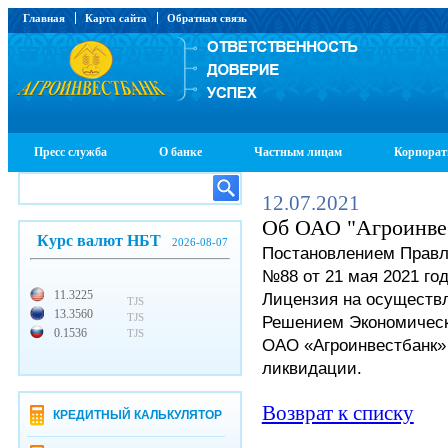
Главная
Карта сайта
Обратная связь
Пресс служба
О банке
Частным лицам
Корпорат
12.07.2021
Об ОАО "Агроинве
Курс валют НБТ
2026-08-07
Постановлением Правл
№88 от 21 мая 2021 го
11.3225
Лицензия на осуществл
TJS
13.3560
TJS
Решением Экономическо
0.1536
TJS
ОАО «Агроинвестбанк» 
ликвидации.
Возврат к списку
КРЕДИТНЫЙ КАЛЬКУЛЯТОР