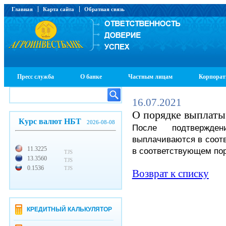
Главная
Карта сайта
Обратная связь
Пресс служба
О банке
Частным лицам
Корпорат
16.07.2021
О порядке выплаты
Курс валют НБТ
2026-08-08
После подтвержде
выплачиваются в соотв
11.3225
в соответствующем по
TJS
13.3560
TJS
0.1536
TJS
Возврат к списку
КРЕДИТНЫЙ КАЛЬКУЛЯТОР