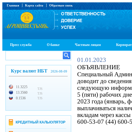
Главная
Карта сайта
Обратная связь
Пресс служба
О банке
Частным лицам
Корпорат
01.01.2023
ОБЪЯВЛЕНИЕ
Курс валют НБТ
2026-08-09
Специальный Админ
доводит до сведени
следующую информац
11.3225
TJS
13.3560
5 (пяти) рабочих дн
TJS
0.1536
TJS
2023 года (январь, 
выплачиваться нали
вкладам через кассы
600-53-07 (44) 600-
КРЕДИТНЫЙ КАЛЬКУЛЯТОР